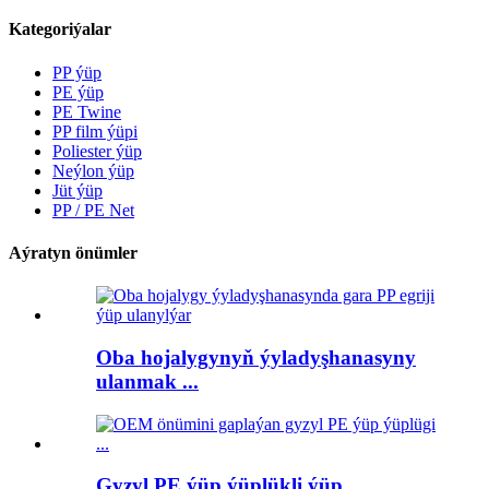
Kategoriýalar
PP ýüp
PE ýüp
PE Twine
PP film ýüpi
Poliester ýüp
Neýlon ýüp
Jüt ýüp
PP / PE Net
Aýratyn önümler
Oba hojalygynyň ýyladyşhanasyny
ulanmak ...
Gyzyl PE ýüp ýüplükli ýüp ...