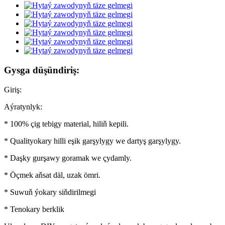
Gysga düşündiriş:
Giriş:
Aýratynlyk:
* 100% çig tebigy material, hiliň kepili.
* Qualityokary hilli eşik garşylygy we dartyş garşylygy.
* Daşky gurşawy goramak we çydamly.
* Öçmek aňsat däl, uzak ömri.
* Suwuň ýokary siňdirilmegi
* Tenokary berklik