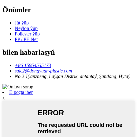
Önümler
Jüt ýüp
Neýlon ýüp
Poliester ýüp
PP / PE Net
bilen habarlaşyň
+86 15954535173
sale2@dongyuan-plastic.com
No.2 Týanzheng, Laýşan Distrik, antantaý, Şandong, Hytaý
E-poçta iber
x