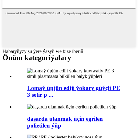
Habaryňyzy şu ýere ýazyň we bize iberiň
Önüm kategoriýalary
Lomaý üpjün ediji ýokary güýçli PE
3 setir p ...
daşarda ulanmak üçin egrilen
polietilen ýüp