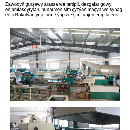
Zawodyň gurşawy arassa we tertipli, desgalar gowy
enjamlaşdyrylan, hünärmen sim çyzýan maşyn we synag
ediji.Bükülýän ýüp, örme ýüp we ş.m. üpjün edip bileris.