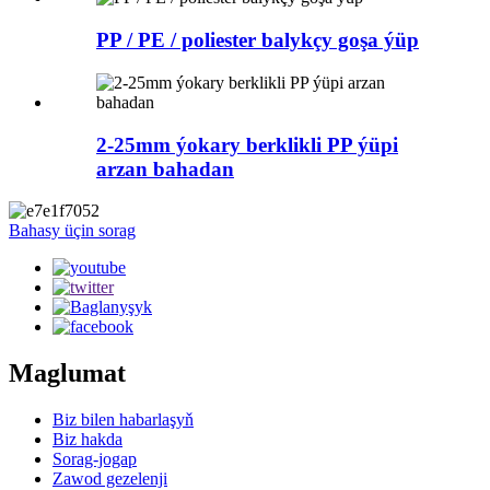
PP / PE / poliester balykçy goşa ýüp
2-25mm ýokary berklikli PP ýüpi
arzan bahadan
Bahasy üçin sorag
Maglumat
Biz bilen habarlaşyň
Biz hakda
Sorag-jogap
Zawod gezelenji