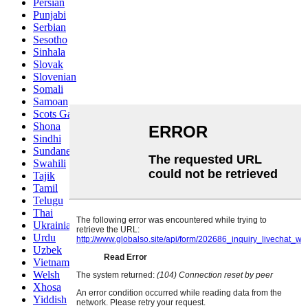
Persian
Punjabi
Serbian
Sesotho
Sinhala
Slovak
Slovenian
Somali
Samoan
Scots Gaelic
Shona
Sindhi
Sundanese
Swahili
Tajik
Tamil
Telugu
Thai
Ukrainian
Urdu
Uzbek
Vietnamese
Welsh
Xhosa
Yiddish