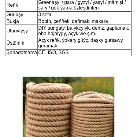
Greenaşyl / gara / gyzyl / ýaşyl / mämişi /
Reňk
sary / gök ýa-da özleşdirilen
Gurluşy
3 setir
Bukja
Bobin, çeňňek, daňmak, makara
DIY sungaty, balykçylyk, deňiz, gaplamak,
Ulanylyşy
oba hojalygy, açyk we ş.m.
Açyk reňk, ýokary güýç, daşky gurşawy
Üstünlik
goramak
Şahadatnama
CE, ISO, SGS
Önüm sergisi