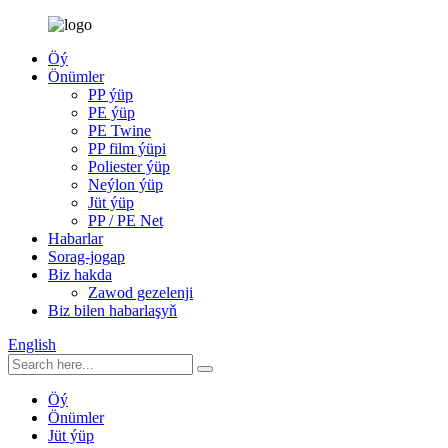
Öý
Önümler
PP ýüp
PE ýüp
PE Twine
PP film ýüpi
Poliester ýüp
Neýlon ýüp
Jüt ýüp
PP / PE Net
Habarlar
Sorag-jogap
Biz hakda
Zawod gezelenji
Biz bilen habarlaşyň
English
Öý
Önümler
Jüt ýüp