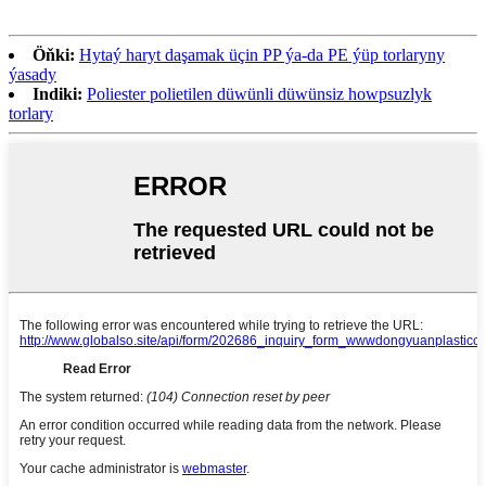
Öňki:
Hytaý haryt daşamak üçin PP ýa-da PE ýüp torlaryny
ýasady
Indiki:
Poliester polietilen düwünli düwünsiz howpsuzlyk
torlary