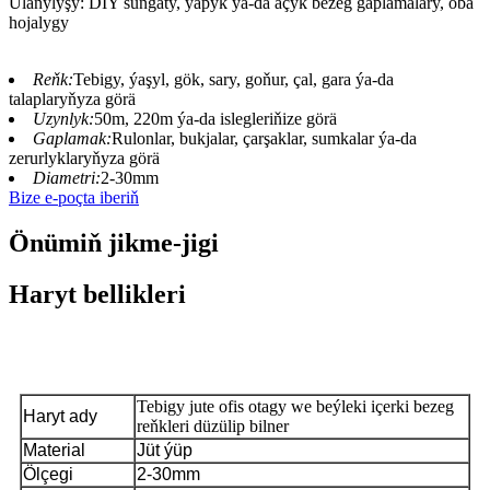
Ulanylyşy: DIY sungaty, ýapyk ýa-da açyk bezeg gaplamalary, oba
hojalygy
Reňk:
Tebigy, ýaşyl, gök, sary, goňur, çal, gara ýa-da
talaplaryňyza görä
Uzynlyk:
50m, 220m ýa-da islegleriňize görä
Gaplamak:
Rulonlar, bukjalar, çarşaklar, sumkalar ýa-da
zerurlyklaryňyza görä
Diametri:
2-30mm
Bize e-poçta iberiň
Önümiň jikme-jigi
Haryt bellikleri
Önümiň beýany
Tebigy jute ofis otagy we beýleki içerki bezeg
Haryt ady
reňkleri düzülip bilner
Material
Jüt ýüp
Ölçegi
2-30mm