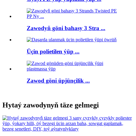
Zawodyň göni bahasy 3 Stra ...
Üçin polietilen ýüp ...
Zawod göni üpjünçilik ...
Hytaý zawodynyň täze gelmegi