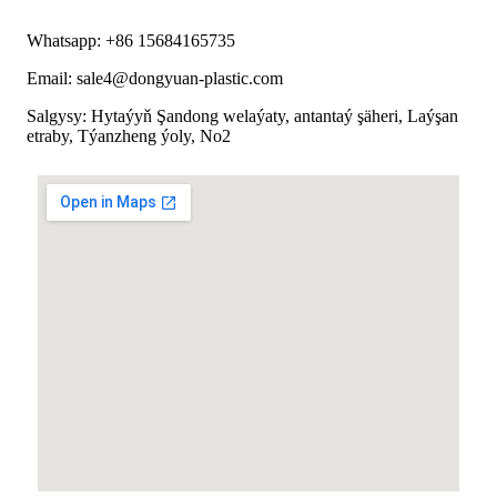
Whatsapp: +86 15684165735
Email: sale4@dongyuan-plastic.com
Salgysy: Hytaýyň Şandong welaýaty, antantaý şäheri, Laýşan
etraby, Týanzheng ýoly, No2