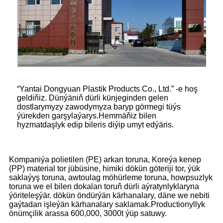
“Yantai Dongyuan Plastik Products Co., Ltd.” -e hoş
geldiňiz. Dünýäniň dürli künjeginden gelen
dostlarymyzy zawodymyza baryp görmegi tüýs
ýürekden garşylaýarys.Hemmäňiz bilen
hyzmatdaşlyk edip bileris diýip umyt edýäris.
Kompaniýa polietilen (PE) arkan toruna, Koreýa kenep
(PP) material tor jübüsine, himiki dökün göteriji tor, ýük
saklaýyş toruna, awtoulag möhürleme toruna, howpsuzlyk
toruna we el bilen dokalan toruň dürli aýratynlyklaryna
ýöriteleşýär. dökün öndürýän kärhanalary, däne we nebiti
gaýtadan işleýän kärhanalary saklamak.Productionyllyk
önümçilik arassa 600,000, 3000t ýüp satuwy.