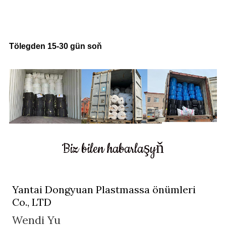
Eltip bermegiň wagty
Tölegden 15-30 gün soň
Biz bilen habarlaşyň
Yantai Dongyuan Plastmassa önümleri
Co., LTD
Wendi Yu